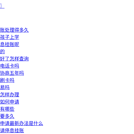
期〗
账处理得多久
孩子上学
息挂账呢
的
好了怎样查询
电话卡吗
协商五年吗
刷卡吗
易吗
怎样办理
如何申请
有哪些
要多久
申请最新办法是什么
请停息挂账