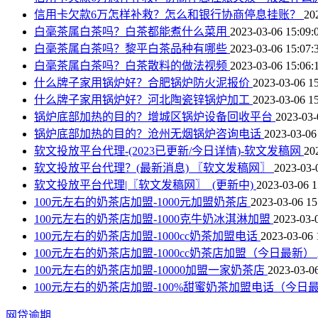
信用卡欠款6万怎样补救？怎么和银行协商停息挂账？
20
白毫茶属白茶吗？白茶都能煮什么菜用
2023-03-06 15:09:
白毫茶属白茶吗？黎平白茶品种有哪些
2023-03-06 15:07:
白毫茶属白茶吗？白茶散料的做法视频
2023-03-06 15:06:
什么牌子家用锅炉好？合肥锅炉防火泥报价
2023-03-06 15
什么牌子家用锅炉好？河北陶瓷锌锅炉加工
2023-03-06 15
锅炉底部加热的目的？增城区锅炉设备回收平台
2023-03-
锅炉底部加热的目的？沧州无烟锅炉咨询电话
2023-03-06
软文投放平台代理-(2023已更新/今日详情)-软文发稿网
20
软文投放平台代理？(最新消息) 〖软文发稿网〗
2023-03-
软文投放平台代理|〖软文发稿网〗_(更新中)
2023-03-06 1
100元左右的奶茶店加盟-1000元加盟奶茶店
2023-03-06 15
100元左右的奶茶店加盟-1000克牛奶冰淇淋加盟
2023-03-
100元左右的奶茶店加盟-1000cc奶茶加盟电话
2023-03-06 
100元左右的奶茶店加盟-1000cc奶茶店加盟（今日最新）
100元左右的奶茶店加盟-10000加盟一家奶茶店
2023-03-06
100元左右的奶茶店加盟-100%甜蜜奶茶加盟电话（今日
网贷逾期