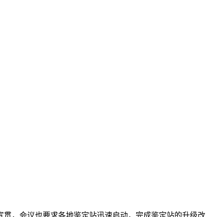
宣贯，会议也要求各地鉴定站迅速启动，完成鉴定站的升级改