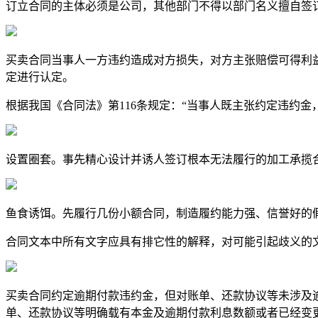
订立合同的主体必须是公司，其他部门不得以部门名义擅自签
买卖合同当事人一方违约造成对方损失，对方主张赔偿可得利
定进行认定。
根据我国《合同法》第116条规定：“当事人既主张约定违约
设置圈套。事先精心设计并诱人签订根本无法履行的加工承揽
鱼食诱饵。先履行几份小额合同，制造履约能力强、信誉好的
合同文本中所有文字应具有排它性的解释，对可能引起歧义的
买卖合同约定逾期付款违约金，但对账单、还款协议等未涉及
单、还款协议等明确载有本金及逾期付款利息数额或者已经变