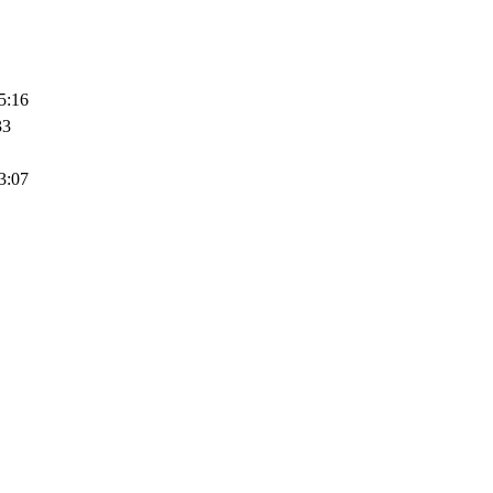
5:16
33
3:07