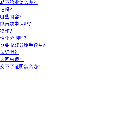
期不给批怎么办？
信吗？
哪些内容？
能再次申请吗？
操作？
性化分期吗？
期要收取分期手续费?
么证明？
么回事呢？
交不了证明怎么办？