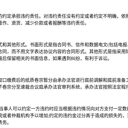
的约定承担违约责任。对违约责任没有约定或者约定不明确，依
重作、退货、减少价款或者报酬等违约责任。
式和其他形式。书面形式是指合同书、信件和数据电文(包括电报
合同，而不用文字表达协议内容的合同形式。其他形式是指采用
最后保留相关的书面信息，如果遇到纠纷，有利于诉讼。
窗口缴费后的纸质卷宗暂分由承办法官进行庭前调解和庭前准备
子卷宗分至速裁合议庭承办法官审判系统，承办法官按照法定程
定当事人可以约定一方违约时应当根据违约情况向对方支付一定数
院或者仲裁机构予以增加;约定的违约金过分高于造成的损失的，
债务。