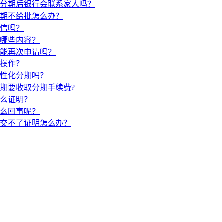
分期后银行会联系家人吗？
期不给批怎么办？
信吗？
哪些内容？
能再次申请吗？
操作？
性化分期吗？
期要收取分期手续费?
么证明？
么回事呢？
交不了证明怎么办？