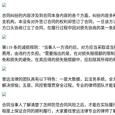
合同纠纷的内容涉及到合同本身内容的各个方面，纠纷内容多
支机构，本没有对外签订合同的权利却签订了合同，一旦该方
方口头协商订立了合同，在履行过程中因对原先协商的某一条
第119 条的减损规则：“当事人一方违约后，对方应当采取
费用，由违约方负担。”需要指出的是，在对损失赔偿额的限
免和损失的避免，在其应得的损失赔偿额中，应扣除其所得的
誉远法律的团队具有以下特色：一是大数据，云法务系统，全
解决烦恼；五是，风控管理贯穿全过程。专业的律师团队才能
合同当事人了解清楚了怎样防范合同风险之后，才能在实际履
程度上保证合同的顺利履行，大家要找誉远法律专业的律师了