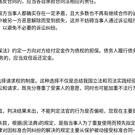
违反合同的，应当各自承担合同法相应的责任。
双方当事人都确实存在一定矛盾，且大多数也不再有继续合作的
中被另一方恶意解除而受到损失，这并不妨碍当事人通过诉讼程
，以避免不必要的诉讼纠纷。
保法》约定一方向对方给付定金作为债权的担保。债务人履行债
务的，应当双倍返还定金。
和选择请求权的制度。这种选择不仅是总结我国立法和司法实践经
讼和请求，既充分尊重了受害人的意愿，同时也可能加重不法行
庭，判决结果未出，不能判定法官的行为是否偏袒，您现在主要
条款，根据(民法典)的规定，是指当事人为了重复使用而预先拟
律对因标准合同纠纷的解决的规定主要从保护被动接受标准合同