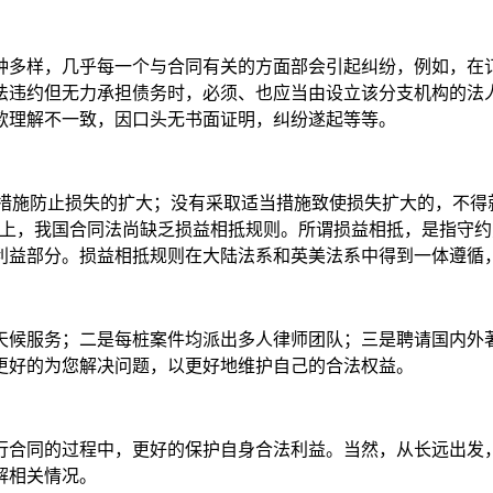
种多样，几乎每一个与合同有关的方面部会引起纠纷，例如，在
法违约但无力承担债务时，必须、也应当由设立该分支机构的法
款理解不一致，因口头无书面证明，纠纷遂起等等。
适当措施防止损失的扩大；没有采取适当措施致使损失扩大的，不
制上，我国合同法尚缺乏损益相抵规则。所谓损益相抵，是指守
利益部分。损益相抵规则在大陆法系和英美法系中得到一体遵循
天候服务；二是每桩案件均派出多人律师团队；三是聘请国内外
更好的为您解决问题，以更好地维护自己的合法权益。
行合同的过程中，更好的保护自身合法利益。当然，从长远出发
解相关情况。