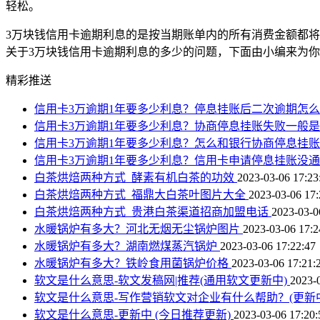
轻松。
3万块钱信用卡逾期利息的是按当期账单内的所有消费金额都将会从
关于3万块钱信用卡逾期利息的多少的问题，下面由小编来为
精彩推送
信用卡3万逾期1年要多少利息？停息挂账后二次逾期怎
信用卡3万逾期1年要多少利息？协商停息挂账失败一般
信用卡3万逾期1年要多少利息？怎么和银行协商停息挂
信用卡3万逾期1年要多少利息？信用卡申请停息挂账没
白茶烘焙两种方式_酵素有机白茶的功效
2023-03-06 17:23
白茶烘焙两种方式_福鼎大白茶叶图片大全
2023-03-06 17:
白茶烘焙两种方式_贵港白茶渠道招商加盟电话
2023-03-0
水暖锅炉有多大？河北无烟无尘锅炉图片
2023-03-06 17:2
水暖锅炉有多大？湖南燃煤蒸汽锅炉
2023-03-06 17:22:47
水暖锅炉有多大？铁岭食用菌锅炉价格
2023-03-06 17:21:
软文是什么意思-软文发稿网|推荐(通用软文更新中)
2023-
软文是什么意思-写作营销软文对企业有什么帮助？(更新
软文是什么意思-更新中 (今日推荐更新)
2023-03-06 17:20: