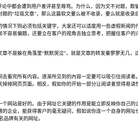
的评论中都会遭到用户差评甚至辱骂。为什么，因为文不对题，欺
对题的“垃圾文章”，那么这篇软文要么被不收录，要么就是收录
的情况下则必须包括关键字，大家还可以适度用一些虚假新闻的作
就不容易偏题，还要立在客户的视角去独立思考，把握住客户的
文章不是躲在角落里“默默哭泣”，就是文章的转发量寥寥无几，
间去看完所有内容。逐渐所见到的內容一定要可以吸引住阅读者
关掉掉网页页面。相反，假如你的开始一部分让阅读者觉得易读
一个网站是好的。由于网址它关键的作用是能立即反映你自己的
谱的企业，能获得客户的毫无疑问，假如说你连一个自身的网址
名品牌有关的网址。