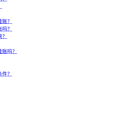
？
挂账？
账吗？
果？
挂账吗？
条件？