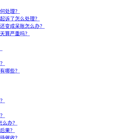
何处理？
起诉了怎么处理？
还变成呆账怎么办？
0天算严重吗？
？
？
有哪些？
？
？
怎么办？
后果？
待催收？