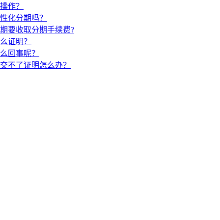
操作？
性化分期吗？
期要收取分期手续费?
么证明？
么回事呢？
交不了证明怎么办？