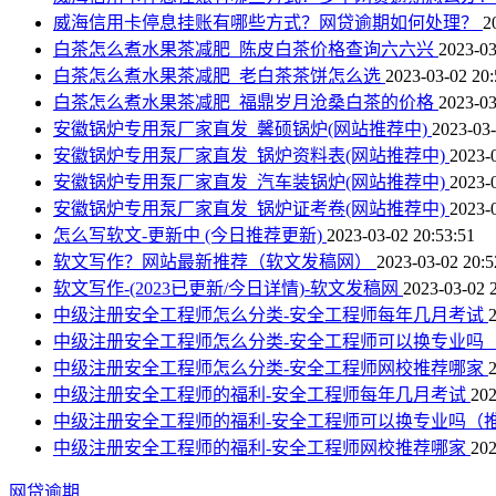
威海信用卡停息挂账有哪些方式？网贷逾期如何处理？
2
白茶怎么煮水果茶减肥_陈皮白茶价格查询六六兴
2023-03
白茶怎么煮水果茶减肥_老白茶茶饼怎么选
2023-03-02 20:
白茶怎么煮水果茶减肥_福鼎岁月沧桑白茶的价格
2023-03
安徽锅炉专用泵厂家直发_馨硕锅炉(网站推荐中)
2023-03-
安徽锅炉专用泵厂家直发_锅炉资料表(网站推荐中)
2023-
安徽锅炉专用泵厂家直发_汽车装锅炉(网站推荐中)
2023-
安徽锅炉专用泵厂家直发_锅炉证考卷(网站推荐中)
2023-
怎么写软文-更新中 (今日推荐更新)
2023-03-02 20:53:51
软文写作？网站最新推荐（软文发稿网）
2023-03-02 20:5
软文写作-(2023已更新/今日详情)-软文发稿网
2023-03-02 
中级注册安全工程师怎么分类-安全工程师每年几月考试
中级注册安全工程师怎么分类-安全工程师可以换专业吗
中级注册安全工程师怎么分类-安全工程师网校推荐哪家
中级注册安全工程师的福利-安全工程师每年几月考试
202
中级注册安全工程师的福利-安全工程师可以换专业吗（
中级注册安全工程师的福利-安全工程师网校推荐哪家
202
网贷逾期