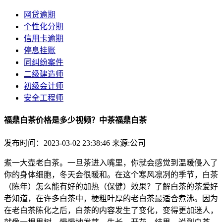
网贷逾期
个性化分期
信用卡逾期
停息挂账
同纠纷案件
二级建造师
初级会计师
安全工程师
福鼎白茶价格是多少视频？中茶福鼎白茶
发布时间：2023-03-02 23:38:46
来源:公司
煮一大壶老白茶。一旦茶进入嘴里，你就会感觉到温暖侵入了
你的身体细胞，冬天会很暖和。在这个寒风凛冽的季节，白茶
（陈年）怎么能有好的加热（保健）效果？了解白茶的茶爱好
者知道，在许多白茶中，梗粗叶厚的老白茶最适合煮沸。因为
在老白茶陈化之后，白茶的内容发生了变化，变得更加迷人，