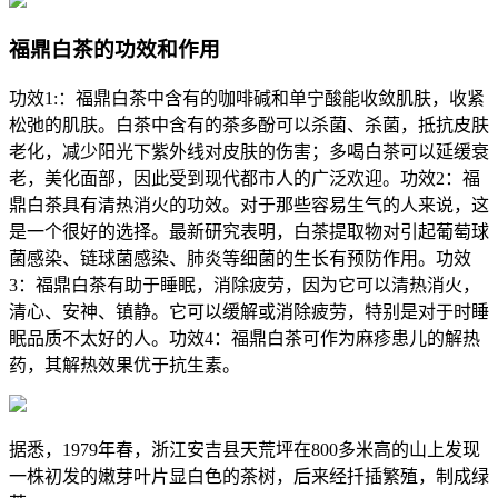
福鼎白茶的功效和作用
功效1:：福鼎白茶中含有的咖啡碱和单宁酸能收敛肌肤，收紧
松弛的肌肤。白茶中含有的茶多酚可以杀菌、杀菌，抵抗皮肤
老化，减少阳光下紫外线对皮肤的伤害；多喝白茶可以延缓衰
老，美化面部，因此受到现代都市人的广泛欢迎。功效2：福
鼎白茶具有清热消火的功效。对于那些容易生气的人来说，这
是一个很好的选择。最新研究表明，白茶提取物对引起葡萄球
菌感染、链球菌感染、肺炎等细菌的生长有预防作用。功效
3：福鼎白茶有助于睡眠，消除疲劳，因为它可以清热消火，
清心、安神、镇静。它可以缓解或消除疲劳，特别是对于时睡
眠品质不太好的人。功效4：福鼎白茶可作为麻疹患儿的解热
药，其解热效果优于抗生素。
据悉，1979年春，浙江安吉县天荒坪在800多米高的山上发现
一株初发的嫩芽叶片显白色的茶树，后来经扦插繁殖，制成绿