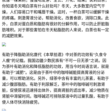
就像一棵果树，慢慢地发芽、生长、开花、结果。说到白茶，
你知道冬天喝白茶有什么好处吗？冬天，大多数室内空气干
燥，人们容易口干和嘴唇干燥。这时，一杯白茶可以缓解干燥
的疼痛。刺激胃液分泌，帮助消化，改善食欲，消除口臭。此
外，白茶对蛋白质和脂肪有很好的分解作用，可以防止肝脏脂
肪堆积。对于那些害怕在冬天粘脂肪的人来说，白茶也有一定
的减肥效果。
有助于降脂助消化唐代《本草拾遗》中对茶的功效有“久食令
人瘦”的记载。我国边疆少数民族有“不可一日无茶”之说。因
为茶叶有助消化和降低脂肪的功效，用当今时尚语言说，就是
有助于“减肥”。这是由于茶叶中的咖啡碱能提高胃液的分泌
量，可以帮助消化。另外，绿茶中含有丰富的儿茶素，有助于
减少腹部脂肪。有助于利尿解乏，茶叶中的咖啡碱可刺激肾
脏，促使尿液迅速排出体外，提高肾脏的滤出率，减少物质在
肾脏中滞留时间。咖啡碱还可排除尿液中的过量乳酸，有助于
使人体尽快消除疲劳。