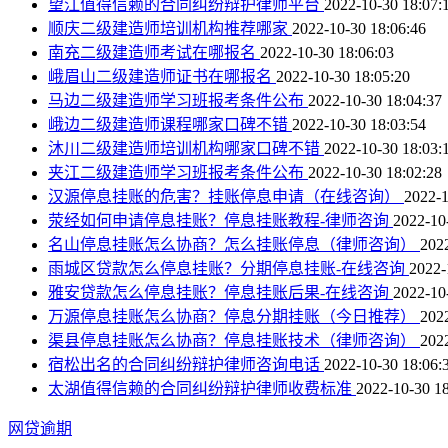
望江值得信赖的合同纠纷辩护律师平台
2022-10-30 18:07:
顺庆二级建造师培训机构推荐哪家
2022-10-30 18:06:46
南充二级建造师考试在哪报名
2022-10-30 18:06:03
峨眉山二级建造师证书在哪报名
2022-10-30 18:05:20
马边二级建造师学习班报考条件公布
2022-10-30 18:04:37
峨边二级建造师课程哪家口碑不错
2022-10-30 18:03:54
沐川二级建造师培训机构哪家口碑不错
2022-10-30 18:03:
夹江二级建造师学习班报考条件公布
2022-10-30 18:02:28
汉源停息挂账的危害？挂账停息申请（在线咨询）
2022-1
荥经如何申请停息挂账？停息挂账教程-律师咨询
2022-10
名山停息挂账怎么协商？怎么挂账停息（律师咨询）
202
雨城区贷款怎么停息挂账？分期停息挂账-在线咨询
2022-
雅安贷款怎么停息挂账？停息挂账后果-在线咨询
2022-10
万源停息挂账怎么协商？停息分期挂账（今日推荐）
202
渠县停息挂账怎么协商？停息挂账技术（律师咨询）
202
宿松出名的合同纠纷辩护律师咨询电话
2022-10-30 18:06:
太湖值得信赖的合同纠纷辩护律师收费标准
2022-10-30 18
网贷逾期