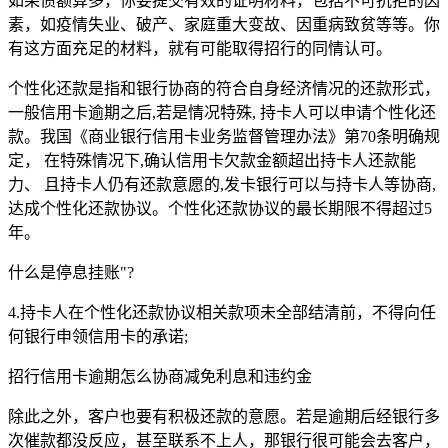
如果债额算多，你要提交有效的证明材料，包括不可抗拒的因
素，如疫情失业、破产、家庭重大变故、因重病致贫等等。你
有这方面充足的材料，就有可能取得招行的同情认可。
个性化还款是指和银行协商的符合自身经济情况的还款形式，
一般信用卡逾期之后,若是情况特殊, 持卡人可以申请个性化还
款。我国《商业银行信用卡业务监督管理办法》第70条明确规
定， 在特殊情况下,确认信用卡欠款金额超出持卡人还款能
力、 且持卡人仍有还款意愿的,发卡银行可以与持卡人等协商,
达成个性化还款协议。个性化还款协议的最长期限不得超过5
年。
什么是停息挂账"?
4.持卡人在个性化还款协议相关款项未全部结清前，不得向任
何银行申领信用卡的承诺;
招行信用卡逾期怎么协商减免利息和违约金
除此之外，客户也要有积极还款的意愿。若是逾期后经银行多
次催款都没反应，甚至联系不上人，那银行很可能会去客户，