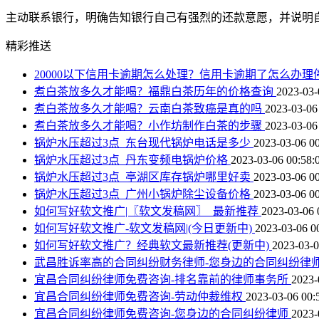
主动联系银行，明确告知银行自己有强烈的还款意愿，并说明
精彩推送
20000以下信用卡逾期怎么处理？信用卡逾期了怎么办
煮白茶放多久才能喝？福鼎白茶历年的价格查询
2023-03-
煮白茶放多久才能喝？云南白茶致癌是真的吗
2023-03-06
煮白茶放多久才能喝？小作坊制作白茶的步骤
2023-03-06
锅炉水压超过3点_东台现代锅炉电话是多少
2023-03-06 00
锅炉水压超过3点_丹东变频电锅炉价格
2023-03-06 00:58:
锅炉水压超过3点_亭湖区库存锅炉哪里好卖
2023-03-06 00
锅炉水压超过3点_广州小锅炉除尘设备价格
2023-03-06 00
如何写好软文推广|〖软文发稿网〗_最新推荐
2023-03-06 
如何写好软文推广-软文发稿网|(今日更新中)
2023-03-06 0
如何写好软文推广？经典软文最新推荐(更新中)
2023-03-0
武昌胜诉率高的合同纠纷财务律师-您身边的合同纠纷律
宜昌合同纠纷律师免费咨询-排名靠前的律师事务所
2023-
宜昌合同纠纷律师免费咨询-劳动仲裁维权
2023-03-06 00:
宜昌合同纠纷律师免费咨询-您身边的合同纠纷律师
2023-